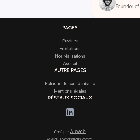
Founder of 
PAGES
Produits
Prestations
Nos réalisations
Accueil
AUTRE PAGES
Politique de confidentialité
Mentions légales
RÉSEAUX SOCIAUX
Auweb
Créé par
© 202MB Wate
rs droits réservés.