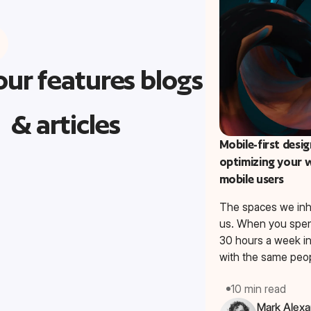
ur features blogs
& articles
Mobile-first desig
optimizing your w
BUSINESS
mobile users
The spaces we inh
us. When you spe
30 hours a week in
with the same peop
10 min read
Mark Alexa